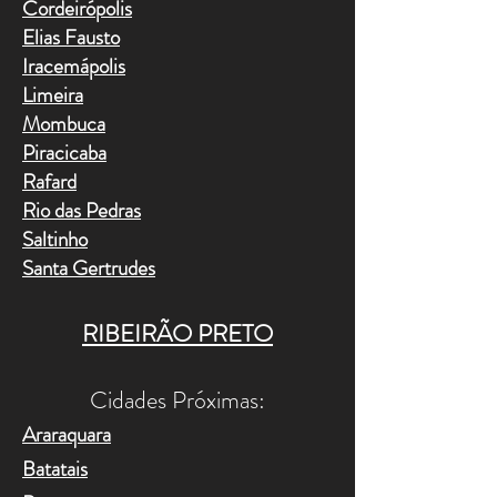
Cordeirópolis
Elias Fausto
Iracemápolis
Limeira
Mombuca
Piracicaba
Rafard
Rio das Pedras
Saltinho
Santa Gertrudes
RIBEIRÃO PRETO
Cidades Próximas:​
Araraquara
Batatais