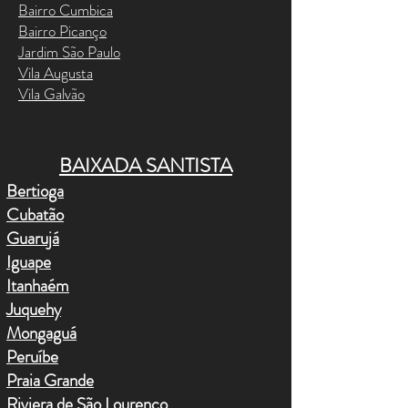
Bairro Cumbica
Bairro Picanço
Jardim São Paulo
Vila Augusta
Vila Galvão
BAIXADA SANTISTA
Bertioga
Cubatão
Guarujá
Iguape
Itanhaém
Juquehy
Mongaguá
Peruíbe
Praia Grande
Riviera de São Lourenço