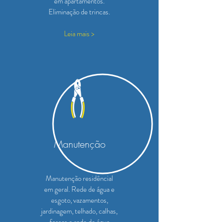
em apartamentos.
Eliminação de trincas.
Leia mais >
Manutenção
Manutenção residêncial
em geral. Rede de água e
esgoto, vazamentos,
jardinagem, telhado, calhas,