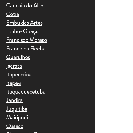
Caucaia do Alto
Cotia
Embu das Artes
Embu-Guaçu
Francisco Morato
Franco da Rocha
Guarulhos
Igaratá
Itapecerica
Itapevi
Itaquaquecetuba
Jandira
Juquitiba
Mairiporã
Osasco