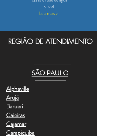
fossas e rede de água
pluvial
Leia mais >
REGIÃO DE ATENDIMENTO
SÃO PAULO
Alphaville
Arujá
Barueri
Caieiras
Cajamar
Carapicuiba