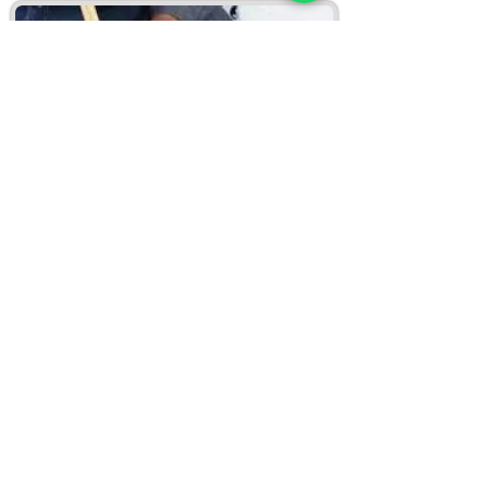
Desentupimento de Privada,
Jandira
Já prestamos serviços para
vários centros comerciais da
região de
Jandira
como o
padarias, bares,
restaurantes
e
lojas
da