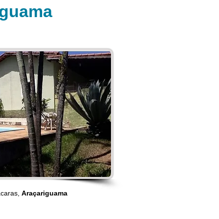
iguama
ácaras,
Araçariguama