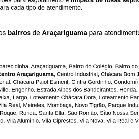
hões para esgotamento e
limpeza de fossa sépti
ara cada tipo de atendimento.
 os
bairros
de
Araçariguama
para atendiment
parecidinha,
Araçariguama
, Bairro do Colégio, Bairro 
Centro Araçariguama
, Centro Industrial, Chácara Bom 
rial, Chácara Paiol Esmeril, Cintra Gordinho, Condomín
coville, Engenho, Estrada Alpes dos Bandeirantes, Honda, 
Baixa, Largo, Loteamento Chácara Dora, Loteamento Pa
la Real, Meireles, Mombaça, Novo Tigrão, Parque Indust
o Roque
, Ronda, Santa Ella, São Romão, Sítio Nossa Sen
, Vila Alumínio, Vila Ciprestes, Vila Nova, Vila Real e V