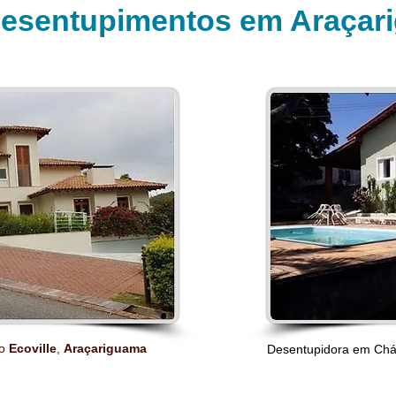
esentupimentos em Araçar
io
Ecoville
,
Araçariguama
Desentupidora em Ch