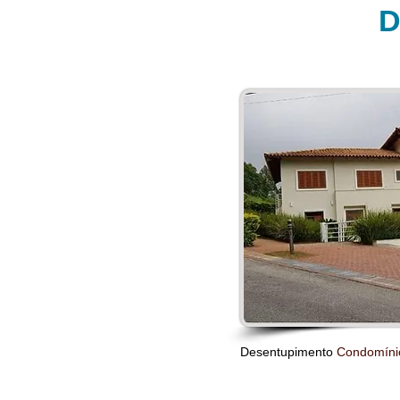
D
Desentupimento
Condomín