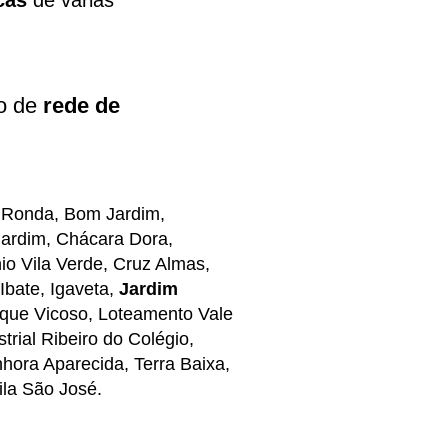
cas
de várias
o de
rede de
do Ronda, Bom Jardim,
Jardim, Chácara Dora,
io Vila Verde, Cruz Almas,
Ibate, Igaveta,
Jardim
rque Vicoso, Loteamento Vale
rial Ribeiro do Colégio,
hora Aparecida, Terra Baixa,
ila São José.