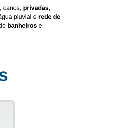
, canos,
privadas
,
água pluvial e
rede de
de
banheiros
e
s