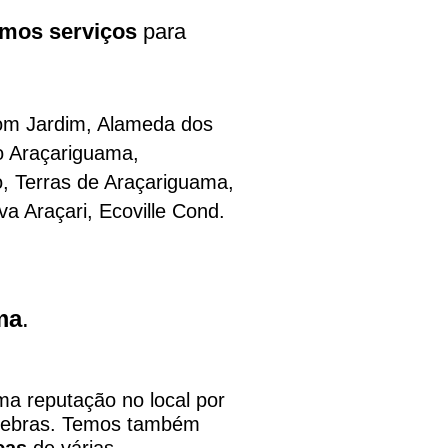
amos serviços
para
Bom Jardim, Alameda dos
o Araçariguama
,
o,
Terras de Araçariguama
,
a Araçari, Ecoville Cond.
ma
.
a reputação no local por
quebras. Temos também