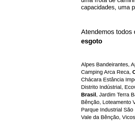
uma frota de camin
capacidades, uma p
Atendemos todos
esgoto
Alpes Bandeirantes, A
Camping Arca Reca,
Chácara Estância Impe
Distrito Indústrial, E
Brasil
, Jardim Terra 
Bênção, Loteamento Vi
Parque Industrial Sã
Vale da Bênção, Vicoso