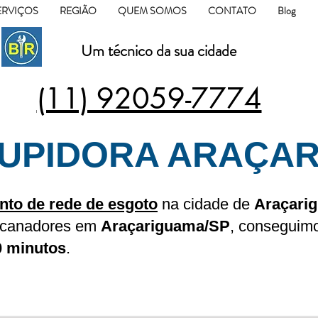
ERVIÇOS
REGIÃO
QUEM SOMOS
CONTATO
Blog
Um técnico da sua cidade
(11) 92059-7774
UPIDORA ARAÇA
to de rede de esgoto
na cidade de
Araçari
encanadores em
Araçariguama/SP
, conseguim
0 minutos
.