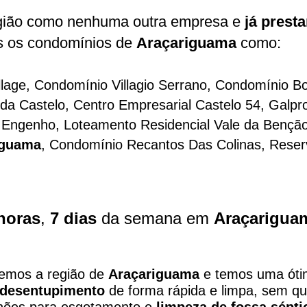
ião como nenhuma outra empresa e
já prest
s os condomínios de
Araçariguama
como:
llage, Condomínio Villagio Serrano, Condomínio 
 da Castelo, Centro Empresarial Castelo 54,
Galpr
o Engenho, Loteamento Residencial Vale da Bençã
iguama
, Condomínio Recantos Das Colinas, Reserv
horas
,
7 dias
da semana em
Araçarigua
demos a região de
Araçariguama
e temos uma ótim
desentupimento
de forma rápida e limpa, sem 