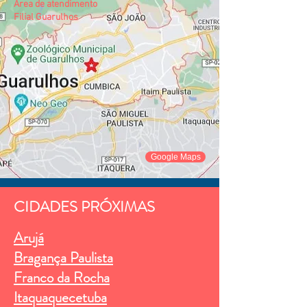
Área de atendimento
Filial Guarulhos
Google Maps
CIDADES PRÓXIMAS
Arujá
Bragança Paulista
Franco da Rocha
Itaquaquecetuba