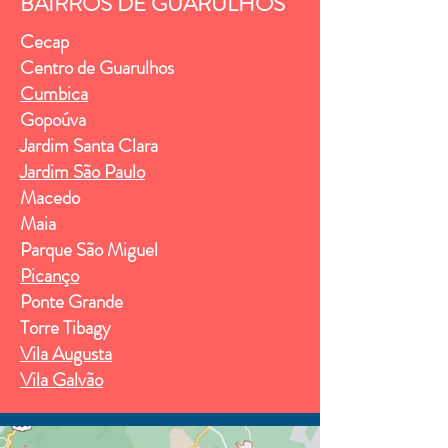
BAIRROS DE GUARULHOS
Cecap
Centro de Guarulhos
Cumbica
Gopoúva
Jardim Santa Clara
Jardim São Paulo
Macedo
Maia
Parque São Miguel
Picanço
Ponte Grande
Torre Tibagy
Vila Augusta
Vila Galvão