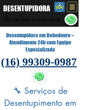
DESENTUPIDORA
Um técnico da sua cidade
Desentupidora em Bebedouro –
Atendimento 24h com Equipe
Especializada
(16) 99309-0987
🔧 Serviços de
Desentupimento em