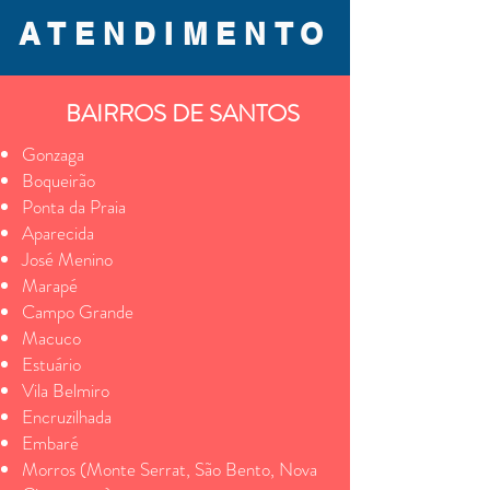
ATENDIMENTO
BAIRROS DE SANTOS
Gonzaga
Boqueirão
Ponta da Praia
Aparecida
José Menino
Marapé
Campo Grande
Macuco
Estuário
Vila Belmiro
Encruzilhada
Embaré
Morros (Monte Serrat, São Bento, Nova