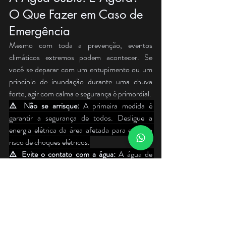
O Que Fazer em Caso de 
Emergência
Mesmo com toda a prevenção, eventos 
climáticos extremos podem acontecer. Se 
você se deparar com um entupimento ou um 
princípio de inundação durante uma chuva 
forte, agir com calma e segurança é primordial.
⚠️ Não se arrisque:
 A primeira medida é 
garantir a segurança de todos. Desligue a 
energia elétrica da área afetada para evitar o 
risco de choques elétricos.
⚠️ Evite o contato com a água:
 A água de 
enchentes e refluxos é contaminada e pode 
transmitir doenças graves como leptospirose e 
hepatite A.
⚠️ Não force a obstrução:
 Esqueça as 
soluções caseiras como o uso de arames, 