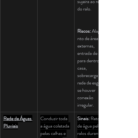
sujeira ao redor 
do ralo.
Riscos:
 Alagame
nto de áreas 
externas, 
entrada de água 
para dentro de 
casa, 
sobrecarga da 
rede de esgoto 
se houver 
conexão 
irregular.
Rede de Águas 
Conduzir toda 
Sinais:
 Retorno 
Pluviais
a água coletada 
de água pelos 
pelas calhas e 
ralos durante 