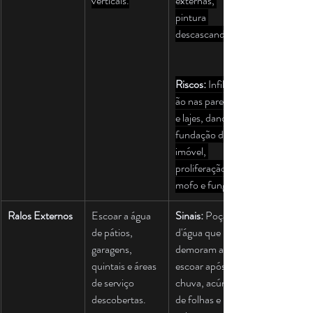
verticais.
externas, 
pintura 
descascando.
Riscos:
 Infiltraç
ão nas paredes 
e lajes, danos à 
fundação do 
imóvel, 
proliferação de 
mofo e fungos.
Ralos Externos
Escoar a água 
Sinais:
 Poças 
de pátios, 
d'água que 
garagens, 
demoram a 
quintais e áreas 
escoar após a 
de serviço 
chuva, acúmulo 
descobertas.
de folhas e 