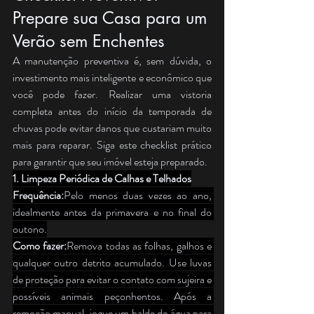
Prepare sua Casa para um 
Verão sem Enchentes
A manutenção preventiva é, sem dúvida, o 
investimento mais inteligente e econômico que 
você pode fazer. Realizar uma vistoria 
completa antes do início da temporada de 
chuvas pode evitar danos que custariam muito 
mais para reparar. Siga este checklist prático 
para garantir que seu imóvel esteja preparado.
1. Limpeza Periódica de Calhas e Telhados
Frequência:
Pelo menos duas vezes ao ano, 
idealmente antes da primavera e no final do 
outono.
Como fazer:
Remova todas as folhas, galhos e 
qualquer outro detrito acumulado. Use luvas 
de proteção para evitar o contato com sujeira e 
possíveis animais peçonhentos. Após a 
remoção manual, jogue um balde de água para 