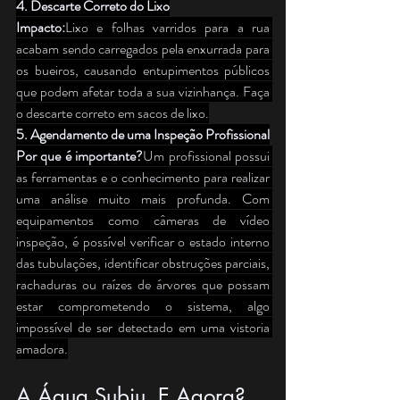
4. Descarte Correto do Lixo
Impacto:
Lixo e folhas varridos para a rua 
acabam sendo carregados pela enxurrada para 
os bueiros, causando entupimentos públicos 
que podem afetar toda a sua vizinhança. Faça 
o descarte correto em sacos de lixo.
5. Agendamento de uma Inspeção Profissional
Por que é importante?
Um profissional possui 
as ferramentas e o conhecimento para realizar 
uma análise muito mais profunda. Com 
equipamentos como câmeras de vídeo 
inspeção, é possível verificar o estado interno 
das tubulações, identificar obstruções parciais, 
rachaduras ou raízes de árvores que possam 
estar comprometendo o sistema, algo 
impossível de ser detectado em uma vistoria 
amadora.
A Água Subiu. E Agora? 