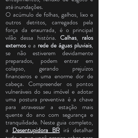
até inundações.
O acúmulo de folhas, galhos, lixo e 
outros detritos, carregados pela 
força da enxurrada, é o principal 
vilão dessa história. 
Calhas
, 
ralos 
externos
 e a 
rede de águas pluviais
, 
se não estiverem devidamente 
preparados, podem entrar em 
colapso, gerando prejuízos 
financeiros e uma enorme dor de 
cabeça. Compreender os pontos 
vulneráveis do seu imóvel e adotar 
uma postura preventiva é a chave 
para atravessar a estação mais 
quente do ano com segurança e 
tranquilidade. Neste guia completo, 
a 
Desentupidora BR
 irá detalhar 
tudo o que você precisa saber para 