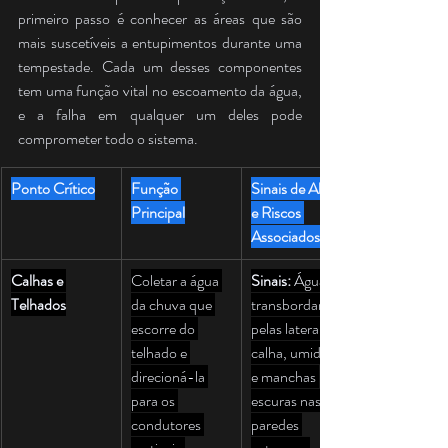
primeiro passo é conhecer as áreas que são 
mais suscetíveis a entupimentos durante uma 
tempestade. Cada um desses componentes 
tem uma função vital no escoamento da água, 
e a falha em qualquer um deles pode 
comprometer todo o sistema.
Ponto Crítico
Função 
Sinais de Alerta 
Principal
e Riscos 
Associados
Calhas e 
Coletar a água 
Sinais:
 Água 
Telhados
da chuva que 
transbordando 
escorre do 
pelas laterais da 
telhado e 
calha, umidade 
direcioná-la 
e manchas 
para os 
escuras nas 
condutores 
paredes 