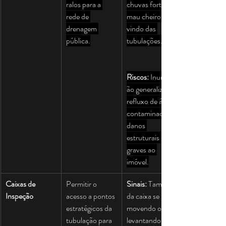
ralos para a 
chuvas fortes, 
rede de 
mau cheiro 
drenagem 
vindo das 
pública.
tubulações.
Riscos:
 Inundaç
ão generalizada, 
refluxo de água 
contaminada, 
danos 
estruturais 
graves ao 
imóvel.
Caixas de 
Permitir o 
Sinais:
 Tampa 
Inspeção
acesso a pontos 
da caixa se 
estratégicos da 
movendo ou 
tubulação para 
levantando 