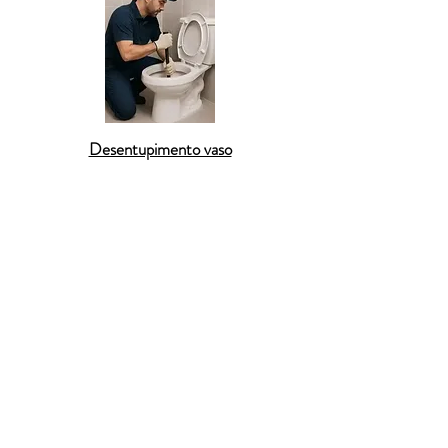
Desentupimento vaso
Com muitas chácaras, sítios e áreas de vegetação
preservada,
São Lourenço da Serra
apresenta
particularidades que exigem soluções específicas em
casos de
entupimento
. A
Desentupidora em São
Lourenço da Serra
oferece serviços de alta eficiência
em
desentupimento de rede de esgoto
,
ralos
,
pias de
cozinha
,
vasos sanitários
e
limpeza de caixas de gordura
.
Nossos técnicos atendem rapidamente os principais
bairros, como Bairro dos Mendes, Itatuba e Centro,
com uso de
hidrojateamento de alta pressão
e
inspeção
por câmera
, permitindo localizar e resolver obstruções
com agilidade e precisão. Nosso atendimento é 24
horas, com garantia de até 90 dias e orçamento