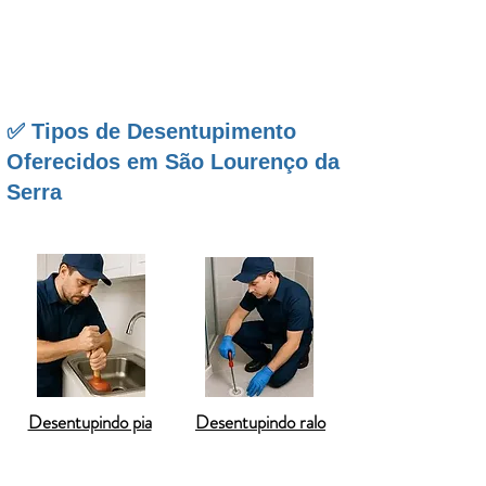
gratuito. Se você busca por
desentupimento em São
Lourenço da Serra
com confiança, preço justo e
tecnologia moderna, entre em contato com a nossa
equipe especializada.
✅ Tipos de Desentupimento
Oferecidos em São Lourenço da
Serra
Desentupindo pia
Desentupindo ralo
Em
São Lourenço da Serra
, a