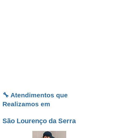
cidade que cresce com consciência ecológica,
a
Desentupidora BR em São Lourenço da
Serra
é a parceira ideal para quem busca
eficiência, limpeza e confiança. Seja em uma
casa, chácara ou empreendimento comercial,
estamos prontos para agir com agilidade e
oferecer resultados duradouros. Nosso
compromisso é simples: resolver de forma
técnica, transparente e definitiva, respeitando
o meio ambiente e o conforto de cada cliente.
🔧 Atendimentos que
Realizamos em
São Lourenço da Serra