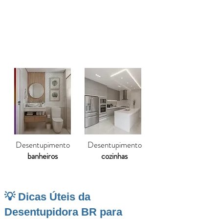
condomínios. Oferecemos laudo técnico
completo com registro das imagens
captadas. Com a
Desentupidora BR
, você
tem precisão e tecnologia a seu favor.
Desentupimento
Desentupimento
banheiros
cozinhas
💡 Dicas Úteis da
Desentupidora BR para