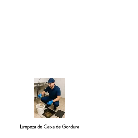
boas práticas para evitar novos
entupimentos, como o uso de redes
protetoras e o descarte correto de
resíduos. Nossos técnicos atendem com
pontualidade e garantem total limpeza do
ambiente após o serviço. Se sua pia está
entupida ou com escoamento lento, fale
com nossa equipe em
São Lourenço da
Serra
e resolva o problema de forma
definitiva.
Limpeza de Caixa de Gordura