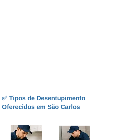
da
SP-310
— os desafios mais comuns envolvem
fossas sépticas, caixas de inspeção antigas,
tubulações enterradas com longa distância e
presença de raízes, sedimentos e umidade do solo.
Em todos esses cenários, a
Desentupidora BR em
São Carlos
entrega eficiência, rapidez e segurança,
com atendimento
24 horas
, inclusive finais de
semana e feriados, garantindo que residências,
condomínios, comércios, indústrias e
propriedades rurais mantenham suas rotinas sem
qualquer interrupção provocada por
entupimentos.
✅ Tipos de Desentupimento
Oferecidos em São Carlos