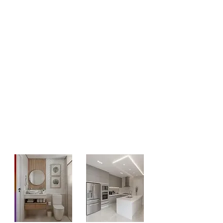
Desentupimento de caixa de gordura
Desentupimento de esgoto
Desentupimento de rede pluvial
Limpeza de fossa séptica
Hidrojateamento de tubulações
Vídeo inspeção de encanamentos
Manutenção preventiva em redes
hidráulicas