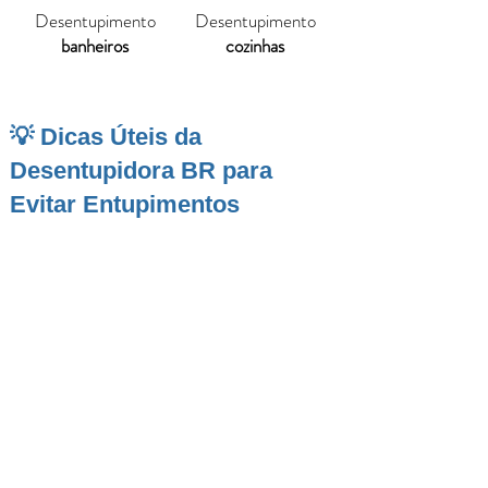
Desentupimento
Desentupimento
banheiros
cozinhas
💡 Dicas Úteis da
Desentupidora BR para
Evitar Entupimentos
Em
São Carlos
, conhecida como a “Capital da
Tecnologia” e polo acadêmico com
universidades como a USP e UFSCar, a
manutenção da rede de esgoto
é vital para
garantir funcionamento contínuo em
residências, repúblicas estudantis, condomínios
e indústrias de alta tecnologia que
movimentam a cidade. Com mais de 250 mil
habitantes, clima subtropical com verões
chuvosos e relevo variado, a cidade exige