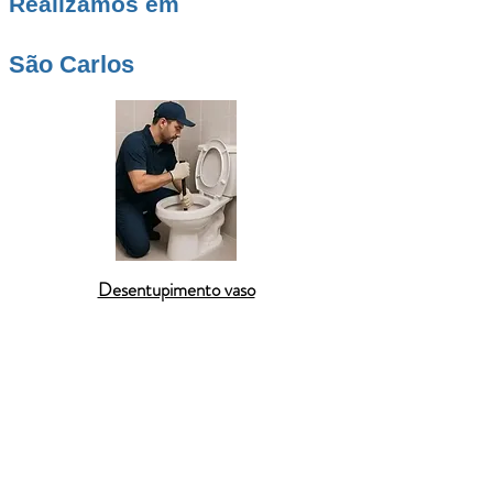
Realizamos em
São Carlos
Desentupimento vaso
São Carlos
é um dos maiores polos universitários,
tecnológicos e industriais do interior paulista,
reunindo bairros tradicionais e regiões em
expansão que exigem redes hidráulicas cada vez
mais eficientes para lidar com o crescimento
constante da cidade. Em áreas como
Santa