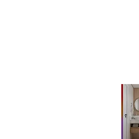
O
desentupimento de águas pluviais
é 
entupidos, esses dutos causam transbo
de alta pressão para remover folhas, 
com vegetação densa ou muitas árvores