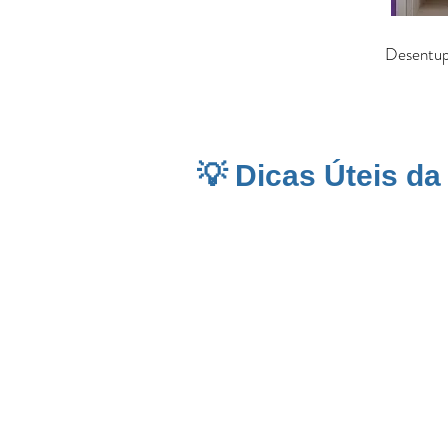
Desentu
💡 Dicas Úteis d
Mairiporã
é conhecida por sua natureza
fim de semana. Essa diversidade de oc
pluvial. A
Desentupidora BR
atua em 
Cantareira
, onde muitos problemas de 
comuns, especialmente em imóveis com
essenciais
para manter o sistema hidrá
inesperados.