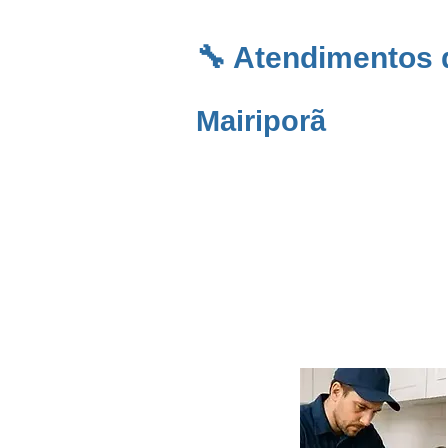
🔧 Atendimentos
Mairiporã
Em uma cidade cercada por natureza como
hidráulica. A
Desentupidora em Mairiporã
of
caixas de gordura
. Atendemos regiões como
pressão
e
inspeção com câmera
. Nossa equi
rapidez, segurança e sem necessidade de que
desentupimento em Mairiporã
. Solicite um