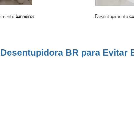
pimento
banheiros
Desentupimento
co
a Desentupidora BR para Evitar
 exuberante e também por abrigar uma mistura de residências fixas, c
upação exige cuidados diferenciados com a rede de esgoto, fossas sép
bairros como
Terra Preta, Jardim Spada, Parque Náutico, Pedra Ver
entupimento poderiam ser evitados com práticas simples. Obstruções e
 uso intermitente ou redes antigas. Com base em nossa experiência
ulico da sua propriedade sempre funcionando bem, evitando emergênci