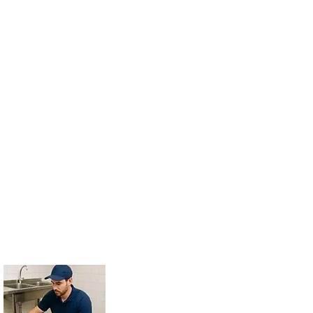
 raízes, sedimentos e má instalação da rede
as de cozinha
,
vasos sanitários
e
limpeza de
mentos modernos como
hidrojato de alta
a garantir que o problema seja resolvido com
apacitados, somos a escolha certa em