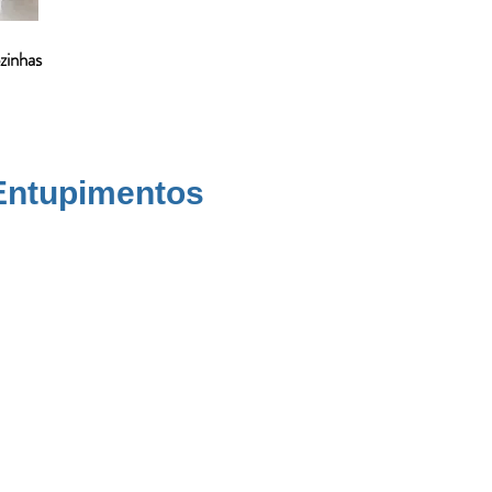
zinhas
 Entupimentos
ondomínios de alto padrão e sítios de
ticas,
caixas de gordura
e drenagem
melha e Condomínio Alpes da
m pias, ralos e vasos sanitários são
 na cidade,
reunimos abaixo dicas
as, mau cheiro e prejuízos