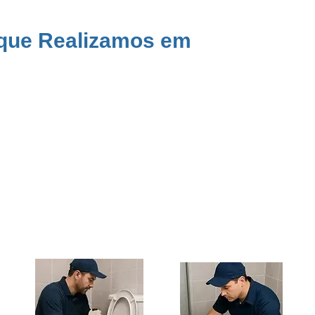
 que Realizamos em
Mairiporã
, muitas residências e comércios enfrentam entupimentos causados por
erece atendimento completo em
desentupimento de esgoto
,
ralos externos
,
pi
 Terra Preta, Parque Náutico, Jardim 5 Lagos e o Centro com uso de equipa
pe especializada está disponível 24 horas por dia, inclusive em emergências, par
bra-quebra. Com garantia de até 90 dias, orçamento gratuito e profissionais c
a visita técnica agora mesmo e evite transtornos com entupimentos.