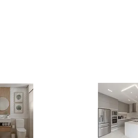
essencial para evitar que as calhas e encanamentos destinados à águ
rdamentos em telhados e áreas externas, podendo danificar a estrutu
barro e detritos que se acumulam ao longo da tubulação. Esse serviço
. A prevenção é sempre o melhor caminho, e a limpeza periódica evit