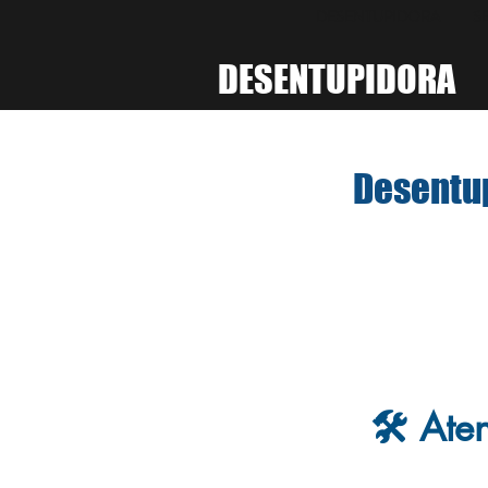
DESENTUPIDORA
S
DESENTUPIDORA
Desentup
🛠️ At