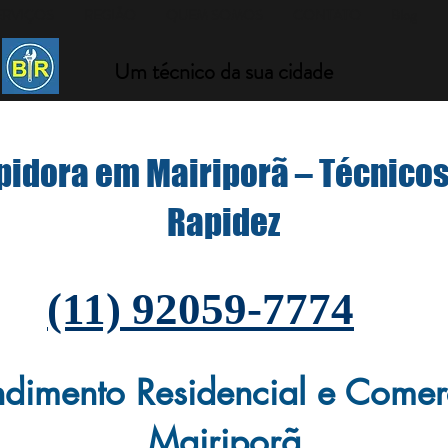
ERVIÇOS
REGIÃO
QUEM SOMOS
CONTATO
Blog
Um técnico da sua cidade
idora em Mairiporã – Técnicos
Rapidez
(11) 92059-7774
endimento Residencial e Comer
Mairiporã