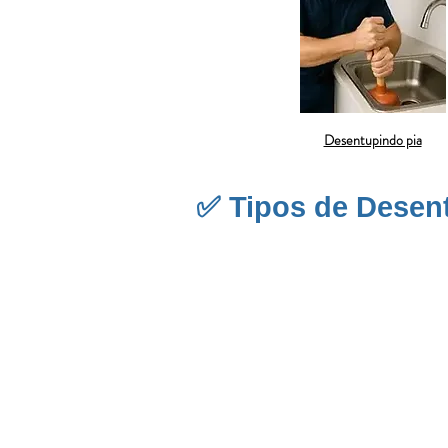
Desentupindo pia
✅ Tipos de Desen
O
desentupimento de vaso sanitário
e
ocorrem por descarte incorreto de obj
a necessidade de quebra, proporcionan
orientam sobre boas práticas de uso p
banheiro e prevenindo o agravamento 
O
desentupimento de ralo de banheiro
higiene. Com o tempo, esses element