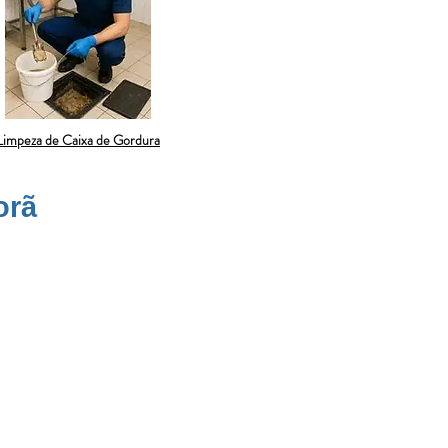
Limpeza de Caixa de Gordura
orã
ar ou mau cheiro. Muitos casos
rápida com ferramentas rotativas evita
ionais experientes, que também
e, eliminando qualquer desconforto no
cabelos, sabonetes e produtos de
o. Utilizamos equipamentos