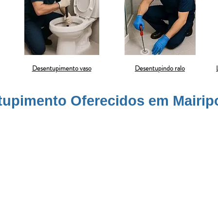
Desentupimento vaso
Desentupindo ralo
tupimento Oferecidos em Mairip
m
Mairiporã
é essencial quando há retorno de água, demora para esco
etos, como papel em excesso, fraldas ou absorventes. A intervenção 
do conforto e segurança. Nosso atendimento é realizado por profiss
ara evitar novos entupimentos. Solucionamos o problema com agilidad
da obstrução.
é um serviço frequente em residências que sofrem com acúmulo de 
os formam uma barreira nos canos, impedindo o escoamento adequad