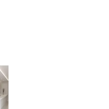
a da chuva fiquem obstruídos. Quando
ra da casa. Utilizamos equipamentos
 é especialmente importante em regiões
a gastos com reformas e infiltrações.