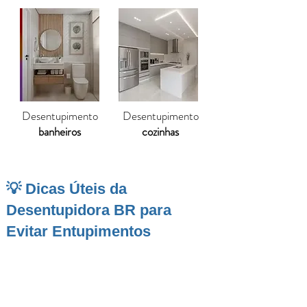
Desentupimento
Desentupimento
banheiros
cozinhas
💡 Dicas Úteis da
Desentupidora BR para
Evitar Entupimentos
Bom Sucesso
, cidade de clima agradável e
bairros em constante crescimento, demanda
atenção especial à estrutura hidráulica de suas
residências, comércios e propriedades rurais.