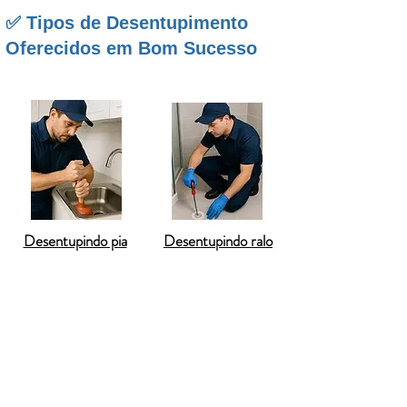
✅ Tipos de Desentupimento
Oferecidos em Bom Sucesso
Desentupindo pia
Desentupindo ralo
Desentupimento de vaso sanitário em
Bom Sucesso
– Oferecemos
desentupimento de vasos sanitários em
Bom Sucesso com rapidez, higiene e sem
necessidade de quebrar pisos ou azulejos.
Desentupimento de pia em Bom Sucesso