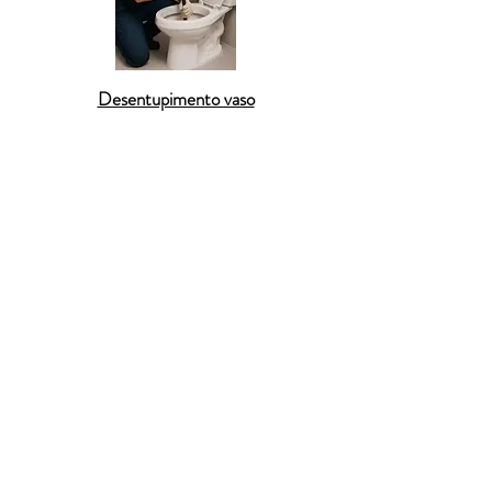
Desentupimento vaso
A
Desentupidora em Bom Sucesso
é sinônimo de
agilidade, tecnologia e atendimento profissional.
Nossos serviços abrangem o desentupimento de
pia, vaso sanitário, ralo, caixa de gordura e rede de
esgoto
com máxima eficiência. Atendemos com
agilidade toda a população de Bom Sucesso,
incluindo propriedades na zona rural e
estabelecimentos comerciais. Trabalhamos com
equipamentos de última geração e oferecemos
garantia de 90 dias
para que você tenha
tranquilidade. Seja qual for o tipo de entupimento,
estamos prontos para resolver o problema com
atendimento 24 horas
e preços justos.