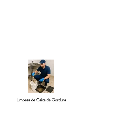
– Resolvemos entupimentos em pias de
cozinha ou banheiro em Bom Sucesso
utilizando técnicas seguras e eficazes.
Desentupimento de ralo em Bom Sucesso
– Atuamos em Bom Sucesso com
desentupimento de ralos residenciais e
comerciais, garantindo o fluxo correto da
água.
Limpeza de Caixa de Gordura
Desentupimento de caixa de gordura em