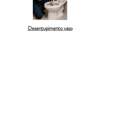
Desentupimento vaso
Reconhecida como um dos principais polos econômicos
do sul de Minas Gerais,
Pouso Alegre
possui forte
crescimento urbano, expansão imobiliária, grandes
centros comerciais, condomínios residenciais, indústrias
e universidades, fatores que aumentam
significativamente a demanda por serviços
especializados de
desentupimento
. A
Desentupidora
em Pouso Alegre
realiza atendimento completo para
desentupimento de esgoto
,
desentupimento de pia
,
desentupimento de ralo
,
desentupimento de vaso
sanitário
, limpeza de caixas de gordura, redes pluviais,
fossas sépticas e tubulações subterrâneas em
residências, condomínios, empresas, restaurantes,
clínicas, escolas, hotéis e estabelecimentos comerciais
de todos os portes. Bairros como Centro, Fátima,
Jardim Canadá, Árvore Grande, São João, Santa Rita,