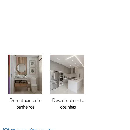
eliminar totalmente a obstrução. O
desentupimento de canos
devolve a
eficiência, a segurança e a tranquilidade
para a família, sendo um atendimento
essencial tanto em casas antigas quanto
em imóveis modernos de Pouso Alegre.
Desentupimento
Desentupimento
banheiros
cozinhas