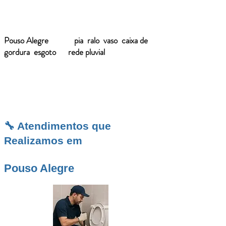
Desentupidora Varginha
; e, para reduzir
recorrências, confira nossas
Dicas para evitar
entupimentos
. Precisa recuperar a fluidez em
Pouso Alegre
— seja
pia
,
ralo
,
vaso
,
caixa de
gordura
,
esgoto
ou
rede pluvial
? A gente pensa
no fluxo antes da força — do primeiro
diagnóstico à liberação completa da tubulação.
🔧 Atendimentos que
Realizamos em
Pouso Alegre