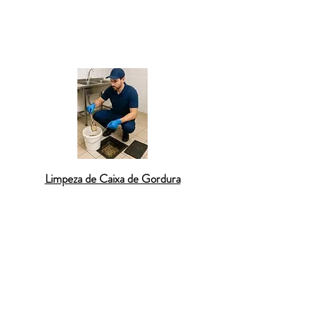
equipe orienta sobre cuidados simples,
como a instalação de telas protetoras, que
ajudam a prevenir obstruções recorrentes.
Limpeza de Caixa de Gordura
O
desentupimento de caixa de gordura
é
fundamental em cozinhas residenciais e
comerciais, já que esse equipamento
retém os resíduos de óleo descartados na
pia. Quando a caixa não é limpa
periodicamente, a gordura se solidifica e
bloqueia totalmente a passagem da água,