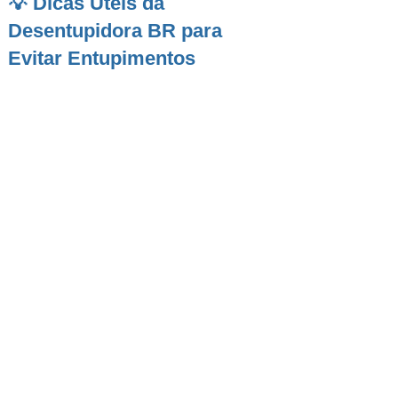
💡 Dicas Úteis da
Desentupidora BR para
Evitar Entupimentos
Pouso Alegre
é uma cidade em constante
expansão, com novos bairros residenciais
surgindo ao lado de regiões tradicionais. Essa
diversidade urbana traz consigo a necessidade
de atenção especial à estrutura hidráulica das
casas. Entupimentos em
ralos
,
vasos sanitários
,
pias de cozinha
e
caixas de gordura
são
comuns e podem causar grandes transtornos
no cotidiano. Morar em uma cidade
desenvolvida exige também responsabilidade
com a manutenção dos sistemas hidráulicos.
Por isso, contar com o apoio de uma
desentupidora especializada
é essencial para
garantir o conforto e a segurança de toda a
família. A seguir, apresentamos cinco