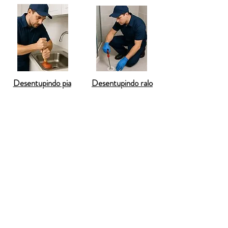
Desentupindo pia
Desentupindo ralo
O
desentupimento de vaso sanitário em
Pouso Alegre
é um dos serviços mais
procurados pelos moradores, já que um
vaso entupido causa transtornos imediatos,
como mau cheiro, refluxo de água suja e a
impossibilidade de utilizar o banheiro
normalmente. Em casas antigas da cidade,
os canos mais estreitos favorecem
bloqueios frequentes, enquanto em
condomínios modernos, o problema