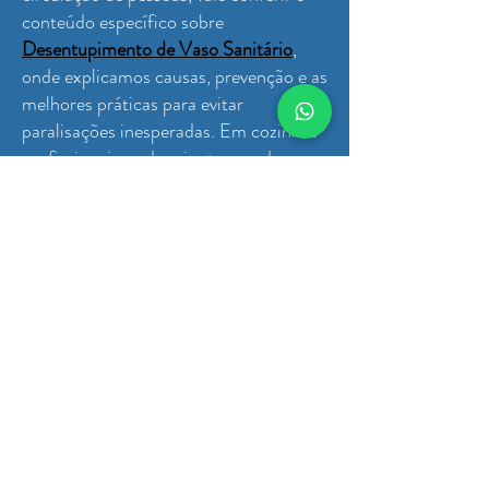
conteúdo específico sobre
Desentupimento de Vaso Sanitário
,
onde explicamos causas, prevenção e as
melhores práticas para evitar
paralisações inesperadas. Em cozinhas
profissionais, cada minuto parado
representa perda financeira, atrasos em
pedidos, desconforto para clientes e
possível risco sanitário, por isso manter
a caixa de gordura funcionando é
prioridade absoluta. Nosso objetivo é
ajudar empresários, gerentes e
cozinheiros de Jaboticabal a entender
como pequenas ações diárias, aliadas a
uma manutenção periódica feita por
profissionais, evitam dores de cabeça e
garantem que o restaurante opere
sempre no seu melhor desempenho.