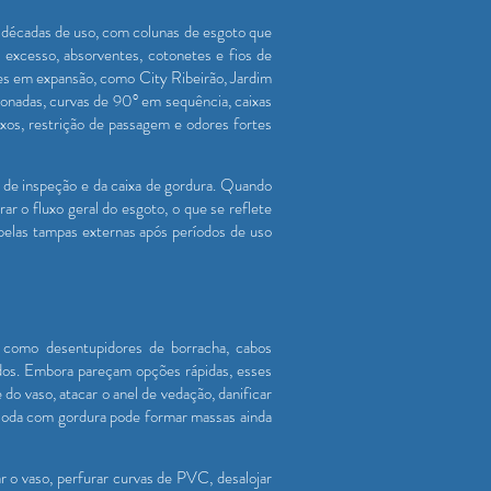
m décadas de uso, com colunas de esgoto que
excesso, absorventes, cotonetes e fios de
ões em expansão, como City Ribeirão, Jardim
onadas, curvas de 90° em sequência, caixas
uxos, restrição de passagem e odores fortes
s de inspeção e da caixa de gordura. Quando
ar o fluxo geral do esgoto, o que se reflete
pelas tampas externas após períodos de uso
 como desentupidores de borracha, cabos
dos. Embora pareçam opções rápidas, esses
o vaso, atacar o anel de vedação, danificar
 soda com gordura pode formar massas ainda
 o vaso, perfurar curvas de PVC, desalojar