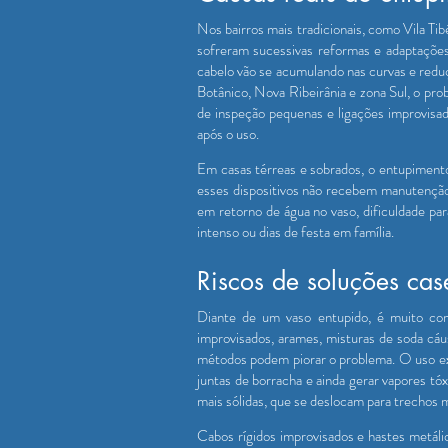
Nos bairros mais tradicionais, como Vila Ti
sofreram sucessivas reformas e adaptações
cabelo vão se acumulando nas curvas e redu
Botânico, Nova Ribeirânia e zona Sul, o pr
de inspeção pequenas e ligações improvisad
após o uso.
Em casas térreas e sobrados, o entupimento
esses dispositivos não recebem manutenção pe
em retorno de água no vaso, dificuldade pa
intenso ou dias de festa em família.
Riscos de soluções cas
Diante de um vaso entupido, é muito co
improvisados, arames, misturas de soda c
métodos podem piorar o problema. O uso exc
juntas de borracha e ainda gerar vapores t
mais sólidas, que se deslocam para trechos 
Cabos rígidos improvisados e hastes metál