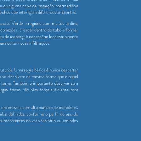
ra ou alguma caixa de inspeção intermediária
echos que interligam diferentes ambientes.
analto Verde e regiões com muitos jardins,
e conexões, crescer dentro do tubo e formar
a do iceberg: é necessário localizar o ponto
ara evitar novas infiltrações.
 futuros. Uma regra básica é nunca descartar
não se dissolvem da mesma forma que o papel
interna. Também é importante observar se a
gas fracas não têm força suficiente para
nte em imóveis com alto número de moradores
los definidos conforme o perfil de uso do
s recorrentes no vaso sanitário ou em ralos