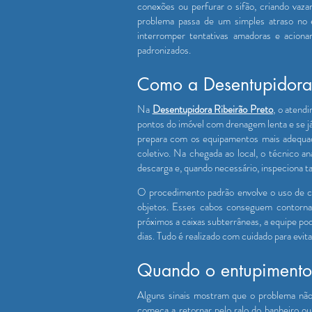
conexões ou perfurar o sifão, criando va
problema passa de um simples atraso no 
interromper tentativas amadoras e acion
padronizados.
Como a Desentupidora 
Na
Desentupidora Ribeirão Preto
, o atend
pontos do imóvel com drenagem lenta e se j
prepara com os equipamentos mais adequado
coletivo. Na chegada ao local, o técnico a
descarga e, quando necessário, inspeciona ta
O procedimento padrão envolve o uso de cab
objetos. Esses cabos conseguem contorna
próximos a caixas subterrâneas, a equipe p
dias. Tudo é realizado com cuidado para evit
Quando o entupimento 
Alguns sinais mostram que o problema não 
começa a retornar pelo ralo do banheiro ou