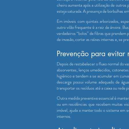
cheiro aumenta após a utilização de outros 
esteja saturada. A presença de borbulhas e
Em imóveis com quintais arborizados, espe
outro vilão frequente é a raiz de árvore. B
verdadeiros “bolos” de fibras que prendem p
de invasão, cortar as raízes internas e, se p
Prevenção para evitar 
Depois de restabelecer o fluxo normal do vas
absorventes, lenços umedecidos, cotonetes,
higiênico e tendem a se acumular em curva
descarga possui volume adequado de água 
transportar os resíduos até a caixa ou rede p
Outra medida preventiva essencial é manter
ou em residências que recebem muitas vis
imóvel, ajuda a manter todo o sistema em e
internos.