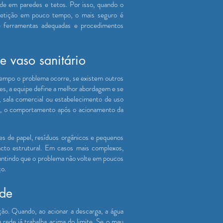
de em paredes e tetos. Por isso, quando o
petição em pouco tempo, o mais seguro é
ze ferramentas adequadas e procedimentos
e vaso sanitário
tempo o problema ocorre, se existem outros
es, a equipe define a melhor abordagem e se
, sala comercial ou estabelecimento de uso
vaso, o comportamento após o acionamento da
es de papel, resíduos orgânicos e pequenos
cto estrutural. Em casos mais complexos,
antindo que o problema não volte em poucos
ço.
ede
ção. Quando, ao acionar a descarga, a água
 rede já trabalha acima do limite. Se o mau