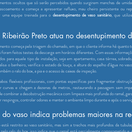
zamentos ocultos que só serão percebidos quando surgirem manchas de umida
escoamento e começa a apresentar refluxo, mau cheiro persistente ou re
ar uma equipe treinada para o
desentupimento de vaso sanitário
, que utili
Ribeirão Preto atua no desentupimento d
imento começa pela triagem do chamado, em que o cliente informa há quanto 
á foram feitos testes da descarga em horários diferentes. Com essas informaçõ
s para aquele tipo de instalação, seja em apartamento, casa térrea, sobrado
nalisa o banheiro, verifica o estado da louça, a altura do espelho d’água no 
mbém o ralo do box, a pia e o acesso às caixas de inspeção.
os flexíveis profissionais, com pontas específicas para fragmentar obstruçõ
r curvas e chegam a dezenas de metros, restaurando a passagem sem impa
ode combinar a desobstrução mecânica com limpeza mais profunda do ramal, gar
ar respingos, controlar odores e manter o ambiente limpo durante e após o servi
do vaso indica problemas maiores na r
está restrito ao vaso sanitário, mas sim a trechos mais profundos da tubula
 pelo ralo do box, isso indica que o ramal está parcialmente comprometido e a