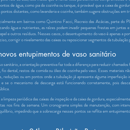
pontos de água, como pia da cozinha ou tanque, é provável que a caixa de gordu
m pontos distantes, como lavanderia e cozinha, também sugere obstruções em tr
cialmente em bairros como Quintino Facci, Recreio das Acácias, parte do Pl
uscando água e nutrientes, as raízes podem invadir pequenas frestas em juntas 
apel e outros resíduos. Nesses casos, o desentupimento do vaso é apenas a pont
reciso, corrigir o nivelamento das caixas ou reposicionar segmentos da tubulação p
novos entupimentos de vaso sanitário
o sanitário, a orientação preventiva faz toda a diferença para reduzir chamados
 fio dental, restos de comida ou óleo de cozinha pelo vaso. Esses materiais 
s, reduções ou em pontos onde a tubulação já apresenta alguma imperfeição 
e se o mecanismo de descarga está funcionando corretamente, pois descar
ública.
 a limpeza periódica das caixas de inspeção e da caixa de gordura, especialme
itas nos fins de semana. Um cronograma simples de manutenção, com interva
quilíbrio, impedindo que a sobrecarga nesses pontos se reflita em entupimento