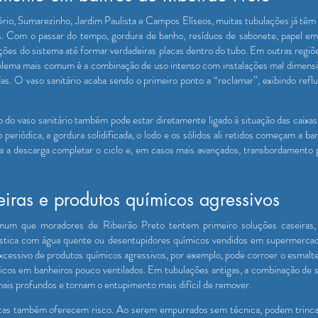
bério, Sumarezinho, Jardim Paulista e Campos Elíseos, muitas tubulações já tê
. Com o passar do tempo, gordura de banho, resíduos de sabonete, papel em 
ções do sistema até formar verdadeiras placas dentro do tubo. Em outras regi
oblema mais comum é a combinação de uso intenso com instalações mal dimensi
as. O vaso sanitário acaba sendo o primeiro ponto a “reclamar”, exibindo refl
 do vaso sanitário também pode estar diretamente ligado à situação das caixa
riódica, a gordura solidificada, o lodo e os sólidos ali retidos começam a barr
ra a descarga completar o ciclo e, em casos mais avançados, transbordamento 
eiras e produtos químicos agressivos
mum que moradores de Ribeirão Preto tentem primeiro soluções caseiras,
áustica com água quente ou desentupidores químicos vendidos em supermerca
essivo de produtos químicos agressivos, por exemplo, pode corroer o esmalte d
óxicos em banheiros pouco ventilados. Em tubulações antigas, a combinação de
mais profundos e tornam o entupimento mais difícil de remover.
icas também oferecem risco. Ao serem empurrados sem técnica, podem trincar