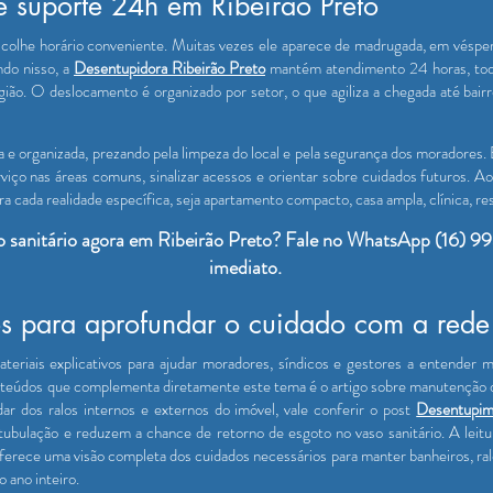
e suporte 24h em Ribeirão Preto
colhe horário conveniente. Muitas vezes ele aparece de madrugada, em véspera
ndo nisso, a
Desentupidora Ribeirão Preto
mantém atendimento 24 horas, todo
ião. O deslocamento é organizado por setor, o que agiliza a chegada até bair
a e organizada, prezando pela limpeza do local e pela segurança dos moradore
viço nas áreas comuns, sinalizar acessos e orientar sobre cuidados futuros. Ao
 cada realidade específica, seja apartamento compacto, casa ampla, clínica, res
o sanitário agora em Ribeirão Preto? Fale no WhatsApp (16) 9
imediato.
s para aprofundar o cuidado com a rede
riais explicativos para ajudar moradores, síndicos e gestores a entender m
nteúdos que complementa diretamente este tema é o artigo sobre manutenção d
ar dos ralos internos e externos do imóvel, vale conferir o post
Desentupim
 tubulação e reduzem a chance de retorno de esgoto no vaso sanitário. A leit
ferece uma visão completa dos cuidados necessários para manter banheiros, ra
 ano inteiro.