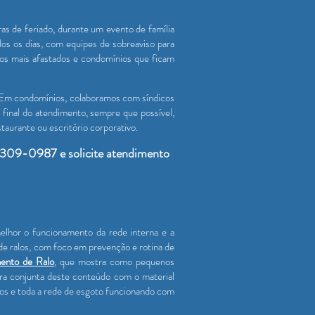
s de feriado, durante um evento de família
s os dias, com equipes de sobreaviso para
ros mais afastados e condomínios que ficam
s. Em condomínios, colaboramos com síndicos
 final do atendimento, sempre que possível,
taurante ou escritório corporativo.
9309-0987 e solicite atendimento
elhor o funcionamento da rede interna e a
e ralos, com foco em prevenção e rotina de
ento de Ralo
, que mostra como pequenos
ura conjunta deste conteúdo com o material
los e toda a rede de esgoto funcionando com