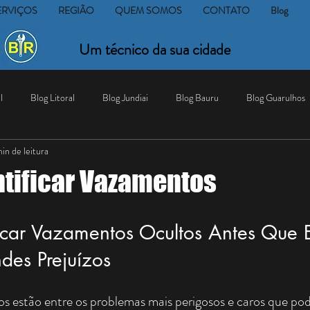
ERVIÇOS
REGIÃO
QUEM SOMOS
CONTATO
Blog
Um técnico da sua cidade
l
Blog Litoral
Blog Jundiai
Blog Bauru
Blog Guarulhos
in de leitura
tificar Vazamentos
icar Vazamentos Ocultos Antes Que E
es Prejuízos
s estão entre os problemas mais perigosos e caros que po