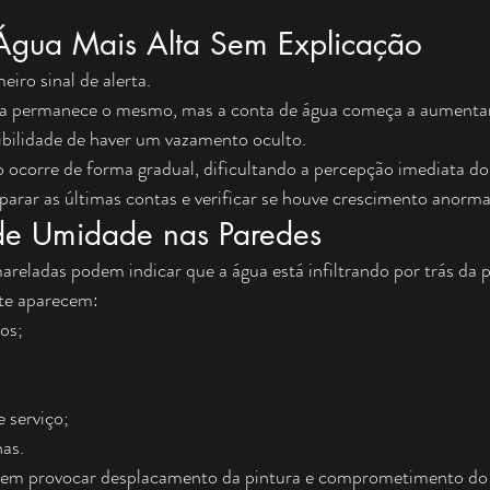
Água Mais Alta Sem Explicação
iro sinal de alerta.
ia permanece o mesmo, mas a conta de água começa a aumentar
ibilidade de haver um vazamento oculto.
 ocorre de forma gradual, dificultando a percepção imediata d
arar as últimas contas e verificar se houve crescimento anorm
de Umidade nas Paredes
reladas podem indicar que a água está infiltrando por trás da 
te aparecem:
os;
 serviço;
as.
em provocar desplacamento da pintura e comprometimento do 