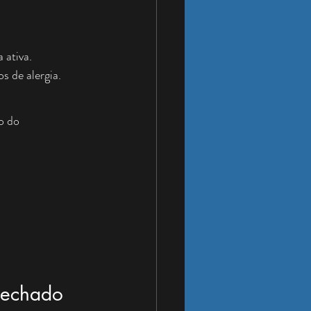
 ativa.
s de alergia.
o do 
Fechado