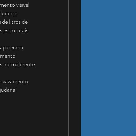
ento visível 
durante 
e litros de 
 estruturais 
 aparecem 
umento 
zos normalmente 
um vazamento 
judar a 