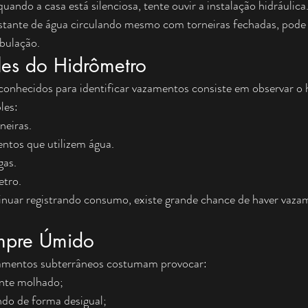
ando a casa está silenciosa, tente ouvir a instalação hidráulica
nstante de água circulando mesmo com torneiras fechadas, pode
bulação.
les do Hidrômetro
nhecidos para identificar vazamentos consiste em observar o 
les:
neiras.
ntos que utilizem água.
gas.
etro.
nuar registrando consumo, existe grande chance de haver vaza
mpre Úmido
zamentos subterrâneos costumam provocar:
nte molhado;
do de forma desigual;