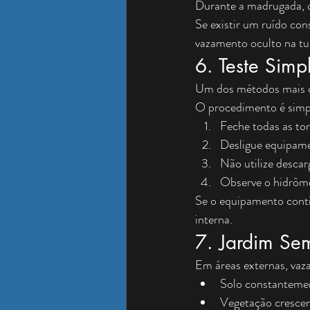
Durante a madrugada, qu
Se existir um ruído co
vazamento oculto na tu
6. Teste Simp
Um dos métodos mais co
O procedimento é simp
Feche todas as tor
Desligue equipame
Não utilize descar
Observe o hidrôm
Se o equipamento conti
interna.
7. Jardim Se
Em áreas externas, va
Solo constanteme
Vegetação crescen