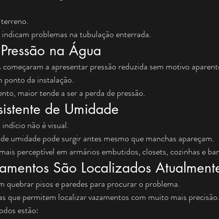
terreno.
e indicam problemas na tubulação enterrada.
Pressão na Água
s começaram a apresentar pressão reduzida sem motivo aparente,
 ponto da instalação.
to, maior tende a ser a perda de pressão.
rsistente de Umidade
indício não é visual.
co de umidade pode surgir antes mesmo que manchas apareçam.
ais perceptível em armários embutidos, closets, cozinhas e ban
mentos São Localizados Atualment
quebrar pisos e paredes para procurar o problema.
as que permitem localizar vazamentos com muito mais precisão
odos estão: