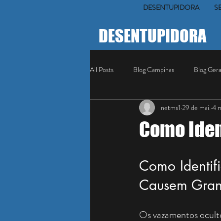
DESENTUPIDORA
S
DESENTUPIDORA
All Posts
Blog Campinas
Blog Gera
netms1
29 de mai.
4 m
Como Iden
Como Identif
Causem Grand
Os vazamentos oculto