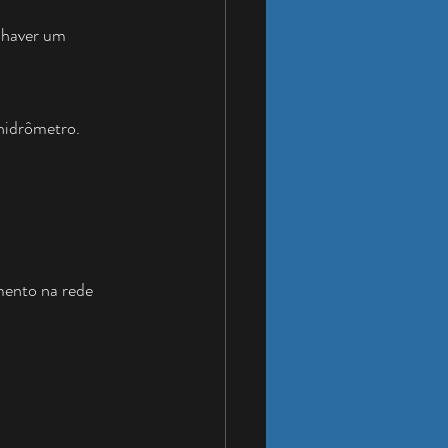
.
 haver um 
hidrômetro.
mento na rede 