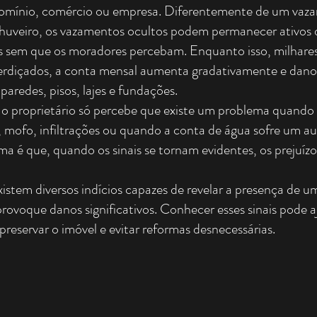
omínio, comércio ou empresa. Diferentemente de um vazam
huveiro, os vazamentos ocultos podem permanecer ativos 
 sem que os moradores percebam. Enquanto isso, milhares d
rdiçados, a conta mensal aumenta gradativamente e danos
aredes, pisos, lajes e fundações.
 o proprietário só percebe que existe um problema quando
mofo, infiltrações ou quando a conta de água sofre um a
a é que, quando os sinais se tornam evidentes, os prejuí
xistem diversos indícios capazes de revelar a presença de 
provoque danos significativos. Conhecer esses sinais pode a
preservar o imóvel e evitar reformas desnecessárias.