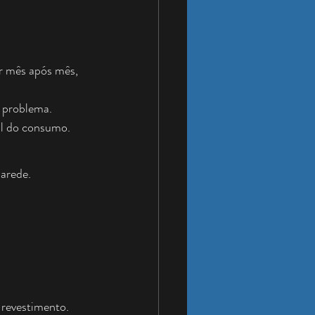
 mês após mês, 
o problema.
al do consumo.
parede.
revestimento.