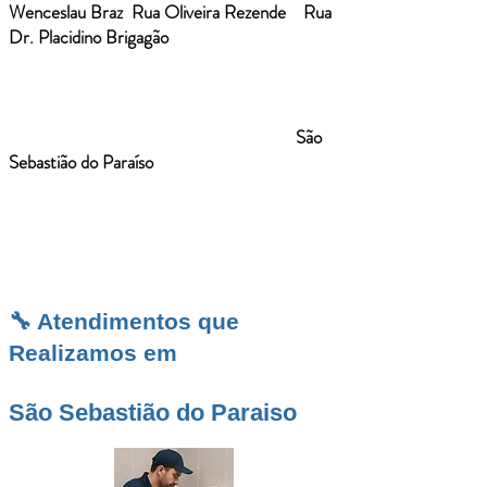
Wenceslau Braz
,
Rua Oliveira Rezende
e
Rua
Dr. Placidino Brigagão
. Para encurtar
deslocamentos regionais e manter
equipamentos sempre disponíveis, operamos
em malha com a
Desentupidora Ribeirão
Preto
. Precisa normalizar a sua rede em
São
Sebastião do Paraíso
? A gente cuida do fluxo
— do primeiro diagnóstico à liberação
completa.
🔧 Atendimentos que
Realizamos em
São Sebastião do Paraiso