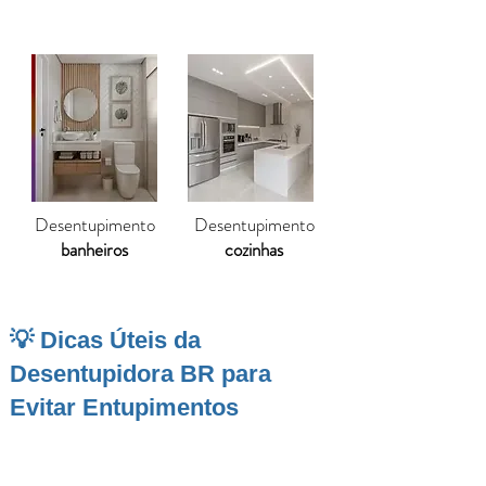
Desentupimento
Desentupimento
banheiros
cozinhas
💡 Dicas Úteis da
Desentupidora BR para
Evitar Entupimentos
São Sebastião do Paraíso
, localizada no
sudoeste mineiro, é uma cidade que une