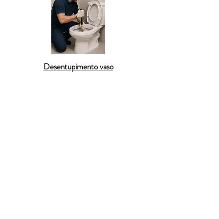
Desentupimento vaso
Em
São Sebastião do Paraíso
, a
Desentupidora
BR
é a melhor escolha para quem precisa de
desentupimento residencial
de qualidade. Nossa
equipe atua em
ralos entupidos
,
pias de cozinha
com acúmulo de gordura
e
vasos sanitários com
mau escoamento
, sempre utilizando
equipamentos modernos
e técnicas que evitam
obras ou sujeira. Com
atendimento 24h
,
orçamento gratuito
e
garantia de 90 dias
,
oferecemos tranquilidade e rapidez aos moradores
de
São Sebastião do Paraíso
. O pagamento pode
ser feito por
PIX
, cartão de crédito ou débito.