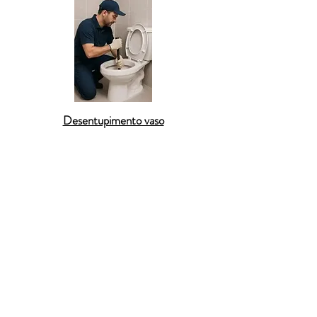
Desentupimento vaso
Na cidade de
São Pedro
, a
Desentupidora BR
resolve problemas de
entupimento residencial
com
soluções modernas e atendimento ágil. Nossos
serviços abrangem
ralos entupidos
,
pias de
cozinha com gordura
e
vasos sanitários com
retorno
, sempre com uso de
equipamentos
modernos
que evitam transtornos. Em
São Pedro
,
atendemos 24 horas por dia com
execução
imediata
,
garantia de 90 dias
e
pagamento via PIX
ou cartão
.