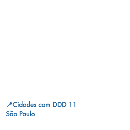
Em vez de esperar um entupimento causar
prejuízos, os moradores de
São Pedro
podem agir com antecedência
contratando uma
desentupidora residencial
para inspeções preventivas. Hoje existem
tecnologias como
vídeo inspeção
, que
permitem identificar pontos de acúmulo,
rachaduras e infiltrações sem necessidade
de quebrar paredes ou pisos. Esse serviço
se tornou acessível e ajuda a planejar
manutenções com mais precisão,
protegendo o imóvel e evitando surpresas
desagradáveis no cotidiano da família.
📍Cidades com DDD 11
São Paulo