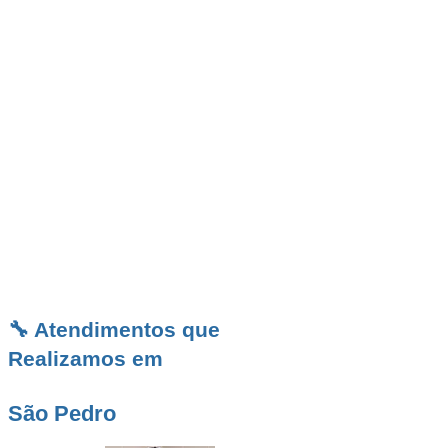
A Desentupidora BR em São Pedro atua com
agilidade e excelência em serviços de
desentupimento para residências, comércios e
condomínios. Atendemos toda a cidade de São
Pedro com técnicos experientes,
equipamentos modernos e soluções eficazes.
Trabalhamos 24 horas por dia, 7 dias por
semana, com garantia de 90 dias em todos os
atendimentos. Solicite agora seu orçamento
sem compromisso.
🔧 Atendimentos que
Realizamos em
São Pedro