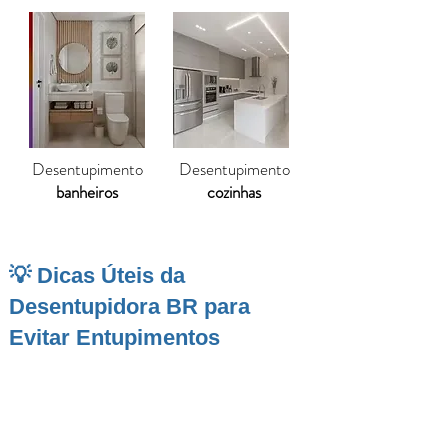
Desentupimento
Desentupimento
banheiros
cozinhas
💡 Dicas Úteis da
Desentupidora BR para
Evitar Entupimentos
São Pedro
, localizada na região de Águas
Paulistas, é conhecida por sua beleza natural e
pela tranquilidade de seus bairros residenciais.
Com a expansão urbana e o aumento da