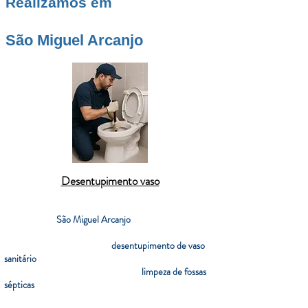
Realizamos em
São Miguel Arcanjo
Desentupimento vaso
Na cidade de
São Miguel Arcanjo
, oferecemos serviços
completos de desentupimento com tecnologia de
ponta e rapidez. Realizamos
desentupimento de vaso
sanitário
, pia de cozinha, ralos, tanques, grelhas, caixas
de gordura e redes pluviais, além de
limpeza de fossas
sépticas
e caixas de inspeção. Utilizamos máquinas
elétricas, hidrojato e vídeo inspeção para identificar a