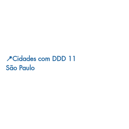
limpam com eficiência sem precisar
quebrar pisos ou azulejos. Além disso, os
técnicos orientam sobre manutenção
preventiva e boas práticas de uso da rede
hidráulica. Antecipar-se ao problema é
sempre mais econômico e inteligente.
📍Cidades com DDD 11
São Paulo