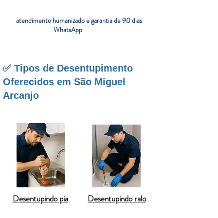
origem do problema e evitar danos estruturais. Nossa
equipe está preparada para atender emergências 24h,
com
atendimento humanizado e garantia de 90 dias
.
Chame agora pelo
WhatsApp
e resolva seu problema
com eficiência.
✅ Tipos de Desentupimento
Oferecidos em São Miguel
Arcanjo
Desentupindo pia
Desentupindo ralo