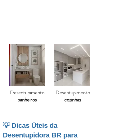
Hidrojateamento de tubulações
Limpeza de fossa séptica
Vídeo inspeção de tubulação
Desentupimento
Desentupimento
banheiros
cozinhas
💡 Dicas Úteis da
Desentupidora BR para