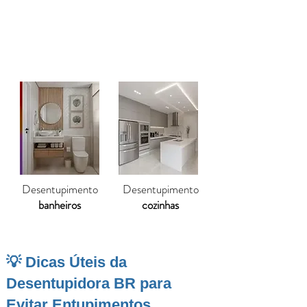
Oferecemos soluções rápidas, duradouras
e com garantia, devolvendo a tranquilidade
para sua casa.
Desentupimento
Desentupimento
banheiros
cozinhas
💡 Dicas Úteis da
Desentupidora BR para
Evitar Entupimentos