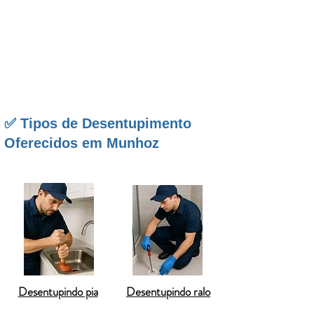
refluxo
e
rede doméstica de esgoto
com
equipamentos modernos
como
hidrojato
e
máquinas elétricas rotativas
. Em
Munhoz
,
atuamos 24 horas por dia, com
orçamento sem
compromisso
,
garantia de 90 dias
e formas de
pagamento facilitado
.
✅ Tipos de Desentupimento
Oferecidos em Munhoz
Desentupindo pia
Desentupindo ralo