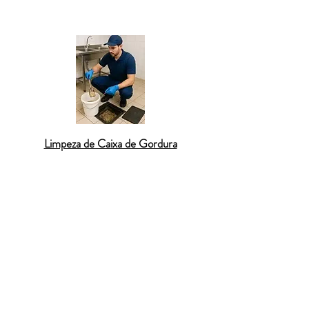
de durabilidade do serviço.
Limpeza de Caixa de Gordura
Limpeza de Caixa de Gordura em Munhoz
– A
caixa de gordura
é responsável por
reter óleos e resíduos da pia da cozinha,
mas quando não é limpa periodicamente,
pode causar entupimentos e odores
desagradáveis. Em Munhoz, realizamos a
limpeza completa da caixa de gordura com
equipamentos adequados que removem os
resíduos acumulados de forma segura e