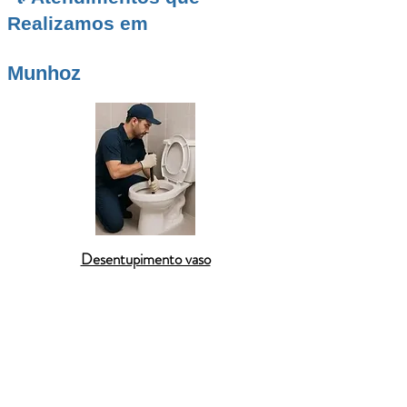
Realizamos em
Munhoz
Desentupimento vaso
A
Desentupidora BR
atende toda a cidade de
Munhoz
com excelência em
desentupimento
residencial
, proporcionando atendimento ágil e
sem sujeira. Resolvemos problemas em
pias de
cozinha
,
ralos entupidos
,
vasos sanitários com