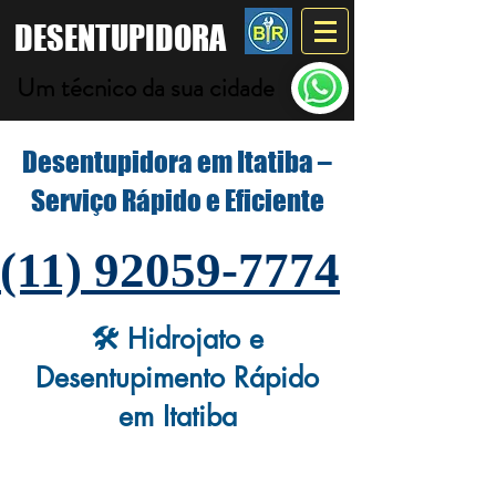
DESENTUPIDORA
Um técnico da sua cidade
Desentupidora em Itatiba –
Serviço Rápido e Eficiente
(11) 92059-7774
🛠️ Hidrojato e
Desentupimento Rápido
em Itatiba
A Desentupidora BR em Itatiba atua com