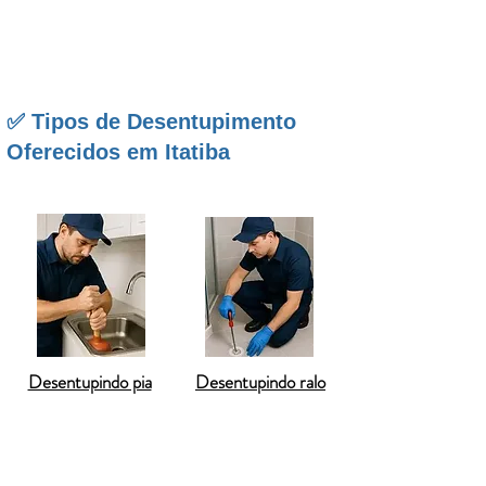
atendimento especializado e experiência técnica, nossa
equipe está preparada para oferecer soluções
completas para qualquer tipo de entupimento.
✅ Tipos de Desentupimento
Oferecidos em Itatiba
Desentupindo pia
Desentupindo ralo
O
desentupimento de vaso sanitário
é uma
solução essencial para manter a higiene e o