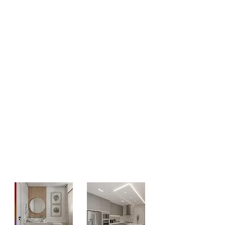
essencial para proteger a casa de
infiltrações e danos estruturais provocados
pela água da chuva acumulada. Quando os
tubos estão obstruídos por folhas, terra e
sujeiras, a água não escoa corretamente e
pode causar prejuízos ao imóvel. Com
sondas e hidrojato, realizamos a limpeza
completa do
sistema de drenagem
,
garantindo que a chuva seja conduzida com
segurança para a rede apropriada. Essa
manutenção deve ser feita regularmente,
principalmente antes do período de chuvas
intensas.