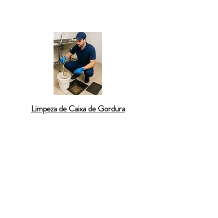
que ajudam a
manter a pia sempre limpa
e
funcionando corretamente.
Limpeza de Caixa de Gordura
O
desentupimento de tanque de lavar
roupas
garante o bom funcionamento da
lavanderia, evitando vazamentos e
alagamentos. Fiapos de tecidos, sabão em
pó e sujeiras das roupas acabam obstruindo
o cano, causando lentidão no escoamento.
Utilizamos sondas adequadas para remover
a obstrução sem danificar o
encanamento
.
O serviço é feito com rapidez e sem