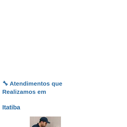
agilidade e excelência em serviços de
desentupimento para residências, comércios e
condomínios. Atendemos toda a cidade de
Itatiba com técnicos experientes,
equipamentos modernos e soluções eficazes.
Trabalhamos 24 horas por dia, 7 dias por
semana, com garantia de 90 dias em todos os
atendimentos. Solicite agora seu orçamento
sem compromisso.
🔧 Atendimentos que
Realizamos em
Itatiba