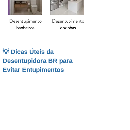
Desentupimento
Desentupimento
banheiros
cozinhas
💡 Dicas Úteis da
Desentupidora BR para
Evitar Entupimentos
Itatiba
, cidade reconhecida pelo planejamento
urbano, condomínios residenciais e forte
presença no setor de serviços, apresenta um
crescimento constante em áreas comerciais e
residenciais. Com essa expansão, é comum
observar a sobrecarga nas redes hidráulicas e
nos sistemas de escoamento, principalmente
em bairros mais antigos ou com obras