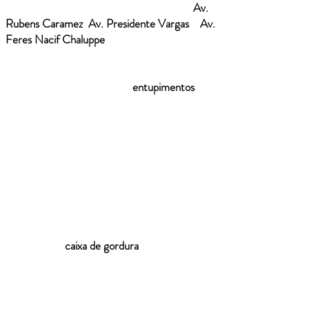
próximas aos principais eixos viários como
Av.
Rubens Caramez
,
Av. Presidente Vargas
e
Av.
Feres Nacif Chaluppe
. Nessas áreas, o
crescimento residencial, comercial e logístico
intensifica o uso da infraestrutura hidráulica,
aumentando a incidência de
entupimentos
causados por acúmulo de gordura, resíduos
sólidos, areia, papel em excesso e descarte
inadequado de materiais.
Em condomínios verticais e conjuntos
habitacionais próximos às estações ferroviárias,
é comum que bloqueios na coluna de esgoto
afetem múltiplas unidades simultaneamente. Já
em imóveis comerciais localizados nas avenidas
principais, o grande fluxo diário pode provocar
saturação da
caixa de gordura
, exigindo
intervenção técnica especializada para
restaurar a capacidade de escoamento. Nosso
trabalho prioriza soluções definitivas, evitando