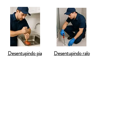
Desentupindo pia
Desentupindo ralo
O
desentupimento de privada em Itapevi
é
um atendimento indispensável para
resolver rapidamente situações de
emergência em residências e condomínios
da cidade. Quando o vaso sanitário entope,
o problema traz desconforto imediato,
mau cheiro e risco de refluxo de água
contaminada, tornando o banheiro
inutilizável. Em Itapevi, cidade marcada por
grande crescimento populacional e obras