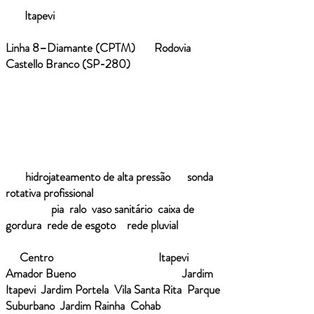
Em
Itapevi
, cidade estratégica da Região
Metropolitana Oeste de São Paulo, entre a
Linha 8–Diamante (CPTM)
e a
Rodovia
Castello Branco (SP-280)
, atuamos com foco
técnico e precisão no diagnóstico de
obstruções hidráulicas. Nosso atendimento
começa pela análise do trajeto da água:
realizamos inspeção com microcâmera para
identificar o ponto exato do bloqueio, testamos
a vazão e aplicamos a técnica mais adequada —
seja
hidrojateamento de alta pressão
ou
sonda
rotativa profissional
— para liberar com
eficiência
pia
,
ralo
,
vaso sanitário
,
caixa de
gordura
,
rede de esgoto
e
rede pluvial
. A
operação é planejada para a realidade urbana
de
Centro
, entorno das estações
Itapevi
e
Amador Bueno
, além de bairros como
Jardim
Itapevi
,
Jardim Portela
,
Vila Santa Rita
,
Parque
Suburbano
,
Jardim Rainha
,
Cohab
e regiões