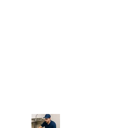
seu rápido crescimento urbano e áreas
residenciais diversas, os ralos sofrem
entupimentos constantes por conta de
cabelos, sabão, folhas e sujeira acumulada.
Quando o ralo entope, a água deixa de
escoar, provocando alagamentos, mau
cheiro e infiltrações que comprometem a
estrutura do imóvel. Nossa equipe atua
com cabos de aço rotativos e máquinas
elétricas de última geração que eliminam
qualquer obstrução de forma rápida e
eficaz. O
desentupimento de ralo em
Itapevi
garante higiene, segurança e
praticidade, protegendo o lar contra danos
maiores e devolvendo tranquilidade para os
moradores.