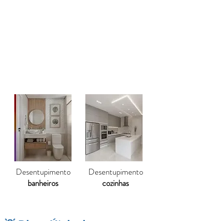
eliminam totalmente o bloqueio. O
desentupimento de canos
devolve
eficiência, segurança e durabilidade,
preservando a estrutura da residência e
garantindo mais conforto para os
moradores.
Desentupimento
Desentupimento
banheiros
cozinhas