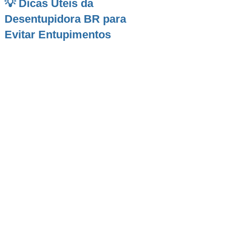
💡 Dicas Úteis da
Desentupidora BR para
Evitar Entupimentos
Com forte crescimento populacional e
expansão imobiliária,
Itapevi
é uma cidade que
reúne bairros residenciais, conjuntos
habitacionais e centros comerciais em
constante atividade. Essa diversidade torna o
cuidado com a
rede hidráulica e de esgoto
ainda mais importante. A Desentupidora BR
atende diariamente chamados em bairros
como
Amador Bueno, Cohab, Vila Santa Rita,
Parque Suburbano e Jardim Rainha
, onde é
comum encontrar entupimentos causados por
gordura na pia, resíduos descartados no vaso
sanitário e ralos externos obstruídos por sujeira
acumulada. Muitos desses problemas podem
ser evitados com ações simples que ajudam a