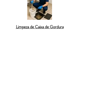
Limpeza de Caixa de Gordura
O
desentupimento de caixa de gordura em
Itapevi
é um serviço indispensável para
residências e comércios da cidade. Essa
estrutura retém o óleo descartado pela
pia, mas quando não é limpa regularmente,
acumula gordura solidificada que bloqueia a
passagem da água, provocando mau cheiro
e refluxo. Em Itapevi, onde o crescimento
populacional intensifica o uso das cozinhas,
os entupimentos de caixa de gordura são
comuns e precisam de solução imediata.
Nossa equipe realiza a limpeza completa
com equipamentos modernos que
eliminam totalmente a obstrução. O