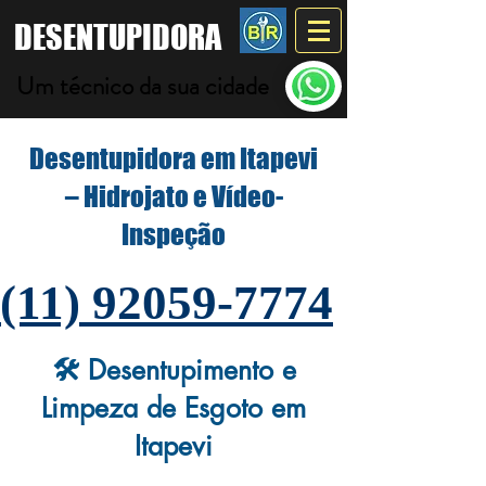
DESENTUPIDORA
Um técnico da sua cidade
Desentupidora em Itapevi
– Hidrojato e Vídeo-
Inspeção
(11) 92059-7774
🛠️ Desentupimento e
Limpeza de Esgoto em
Itapevi