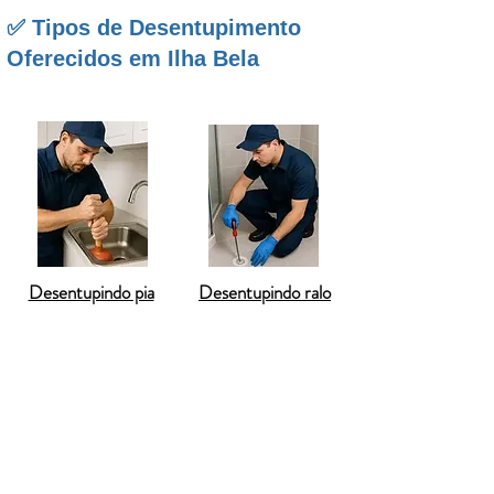
✅ Tipos de Desentupimento
Oferecidos em Ilha Bela
Desentupindo pia
Desentupindo ralo
O
desentupimento de vasos sanitários
em
Ilhabela
é um serviço fundamental para
garantir o funcionamento adequado do seu
banheiro. O entupimento do vaso sanitário
pode causar vários transtornos, como
transbordamentos, mau cheiro e até danos