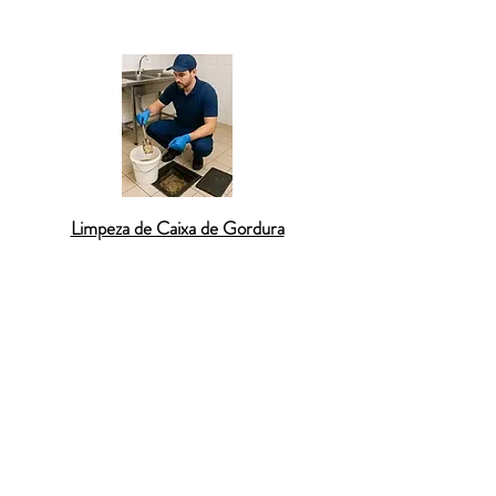
uma solução rápida e definitiva.
Limpeza de Caixa de Gordura
Em
Ilhabela
, o
desentupimento de fossas
é
essencial para garantir o bom
funcionamento do sistema de esgoto e
evitar odores insuportáveis. A fossa
séptica, quando não limpa regularmente,
pode transbordar, causando problemas
ambientais e de saúde. Nossa equipe
realiza o
desentupimento e limpeza de
fossas
com técnicas especializadas e