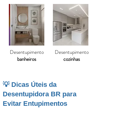
Desentupimento
Desentupimento
banheiros
cozinhas
💡 Dicas Úteis da
Desentupidora BR para
Evitar Entupimentos
Em Ilhabela, contar com uma empresa de
desentupimento
confiável é essencial para
manter o bom funcionamento das residências,