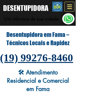
DESENTUPIDORA
Um técnico da sua cidade
Desentupidora em Fama –
Técnicos Locais e Rapidez
(19) 99276-8460
🛠️ Atendimento
Residencial e Comercial
em Fama
A
Desentupidora Fama
é especializada em