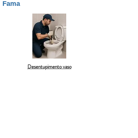
Fama
Desentupimento vaso
A
Desentupidora BR
atende toda a cidade de
Fama
com agilidade, tecnologia e profissionais
capacitados para resolver qualquer tipo de
entupimento
com segurança e eficiência. Atuamos
em
residências
,
comércios
e
condomínios
,
oferecendo soluções rápidas e sem complicações
para problemas como
ralo entupido
,
pia da
cozinha obstruída
,
vaso sanitário com retorno
e