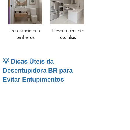
Desentupimento
Desentupimento
banheiros
cozinhas
💡 Dicas Úteis da
Desentupidora BR para
Evitar Entupimentos
Com sua tranquilidade típica do interior
mineiro e belas paisagens à beira do lago de
Furnas,
Fama
também exige cuidados com a
infraestrutura das residências. Com o passar
do tempo, é comum que os moradores
enfrentem situações de entupimento em pias,