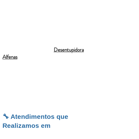
ajudando a evitar alagamentos e emergências
futuras. Para quem busca uma empresa
confiável, com atendimento emergencial 24h
e garantia de até 90 dias, a
Desentupidora
Fama
é a escolha ideal. E para demandas mais
complexas na região, você também pode
contar com o suporte da
Desentupidora
Alfenas
, referência em serviços especializados
no sul de Minas Gerais. Trabalhamos com total
compromisso em oferecer tranquilidade,
eficiência e o melhor custo-benefício para os
moradores e comerciantes de Fama.
🔧 Atendimentos que
Realizamos em