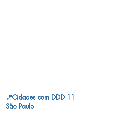
melhor caminho para evitar emergências.
Muitas famílias em
Fama
só percebem que
há um problema na rede quando já estão
enfrentando refluxo de esgoto ou
entupimento severo. Agendar uma
avaliação preventiva com a
Desentupidora
Fama
permite identificar pontos críticos,
fazer a limpeza preventiva das tubulações e
garantir o bom funcionamento de toda a
rede hidráulica. É um investimento que
evita dores de cabeça e gastos maiores no
futuro.
📍Cidades com DDD 11
São Paulo