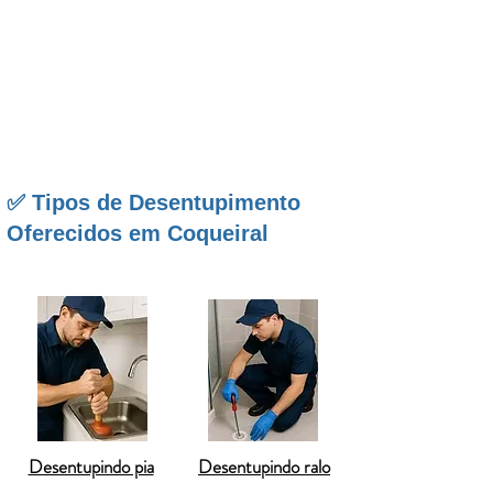
com rapidez e profissionalismo. Todos os serviços são
realizados com
garantia de 90 dias
e aceitamos diversas
formas de pagamento, incluindo
PIX
,
cartão de crédito
e
cartão de débito
. Confira a seguir os principais
serviços realizados em
Coqueiral
e veja como podemos
ajudar a manter seu imóvel funcionando com segurança
e sem transtornos.
✅ Tipos de Desentupimento
Oferecidos em Coqueiral
Desentupindo pia
Desentupindo ralo