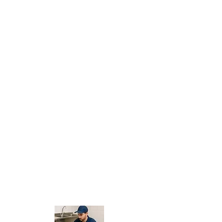
indispensável para manter banheiros,
lavanderias e quintais em pleno
funcionamento. Esses pontos acumulam
cabelos, fiapos de roupas, sabão e até
folhas em áreas externas. Em Coqueiral,
onde muitas casas possuem quintais e
jardins, esse tipo de problema é comum.
Quando o ralo entope, a água deixa de
escoar, provocando mau cheiro,
infiltrações e alagamentos. A
Desentupidora BR
resolve o problema de
forma rápida e definitiva, utilizando cabos
de aço e máquinas elétricas que eliminam
totalmente a obstrução. O
desentupimento de ralo em Coqueiral
garante higiene, praticidade e proteção
para toda a residência.