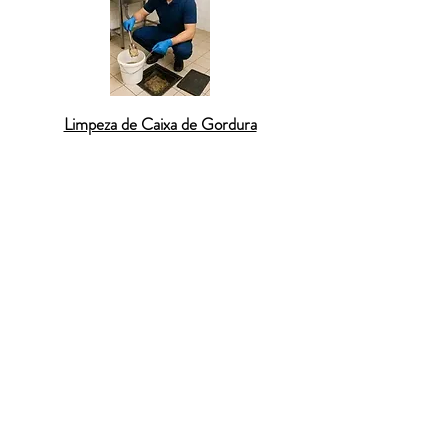
Limpeza de Caixa de Gordura
O
desentupimento de caixa de gordura
é
indispensável em cozinhas residenciais e
comerciais. Essa estrutura retém o óleo
descartado pela pia, mas quando não é
limpa periodicamente, acumula gordura
endurecida que bloqueia a passagem da
água. O resultado é refluxo, mau cheiro e
risco de entupimentos em toda a rede
hidráulica. A
Desentupidora BR
realiza a
limpeza completa da caixa, removendo
toda a gordura acumulada com
equipamentos modernos. O
desentupimento de caixa de gordura