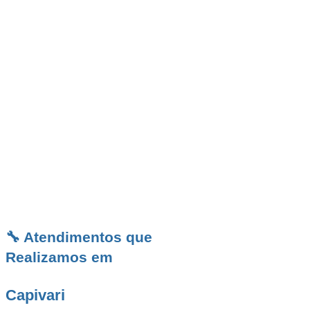
vida útil dos encanamentos. Seja em uma
residência, comércio, condomínio ou indústria,
nosso time está pronto para oferecer
atendimento personalizado e soluções
definitivas. Em Capivari, conte com quem
realmente entende de desentupimento,
trabalha com responsabilidade e garante
resultados duradouros: a
Desentupidora BR
,
sua parceira de confiança para resolver e
prevenir problemas hidráulicos com eficiência e
segurança.
🔧 Atendimentos que
Realizamos em
Capivari