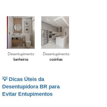
Desentupimento
Desentupimento
banheiros
cozinhas
💡 Dicas Úteis da
Desentupidora BR para
Evitar Entupimentos
Capivari
é um município que combina tradição