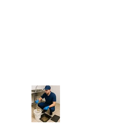
a passagem da água. Em Capivari, onde
muitas casas contam com quintais amplos,
esse tipo de problema é ainda mais
frequente. Quando o ralo entope, a água
deixa de escoar, provocando alagamentos,
infiltrações e mau cheiro. A
Desentupidora
BR
resolve rapidamente utilizando cabos
de aço rotativos e máquinas elétricas, que
removem a obstrução sem necessidade de
quebrar pisos. O
desentupimento de ralo
em Capivari
devolve higiene, conforto e
segurança ao imóvel.