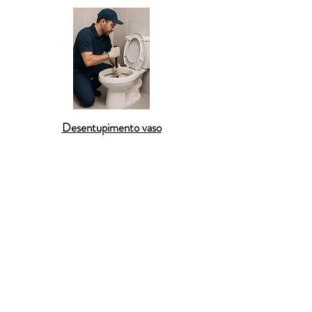
Desentupimento vaso
A cidade de
Capivari
conta com a experiência da
Desentupidora BR
para serviços completos de
desentupimento residencial
. Resolvemos com agilidade
casos de
ralos entupidos
,
pias da cozinha com mau
escoamento
e
vasos sanitários obstruídos
com o uso de
hidrojateamento
,
máquinas desentupidoras
e
vídeo
inspeção
. Atendemos todos os bairros de
Capivari
com
atendimento 24 horas
,
execução imediata
,
pagamento
facilitado
e
garantia de 90 dias
, sempre com
profissionalismo e respeito ao cliente.