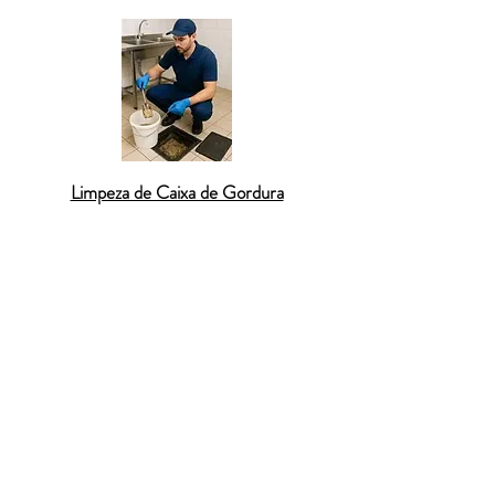
Limpeza de Caixa de Gordura
Desentupimento de Caixa de Gordura
: A
caixa de gordura entupida é uma das
principais causas de retorno de esgoto e
mau cheiro. Utilizamos métodos que
removem gorduras incrustadas sem causar
danos à tubulação. O
desentupimento de
caixa de gordura
é feito com precisão e
total respeito ao ambiente doméstico,
garantindo que todo o escoamento volte a
funcionar normalmente. Nossa equipe atua
com compromisso e respeito ao ambiente