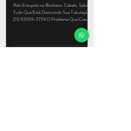
Ralo Entupido no Banheiro: Cabelo, Sabão e
Tudo Que Está Destruindo Sua Tubulação
(11) 92059-7774 O Problema Que Cresce
Devagar — Até Não Dar Mais Para Ignorar
Começa de forma quase imperceptível. A
água do chuveiro demora um pouco mais
para escoar. Você nota uma pequena poça se
formando ao redor dos seus pés durante o
banho. Dias depois, a poça já chega aos
tornozelos. Semanas depois, o banheiro
inteiro vira uma piscina rasa toda vez que
alguém toma banho. O ralo entupido no