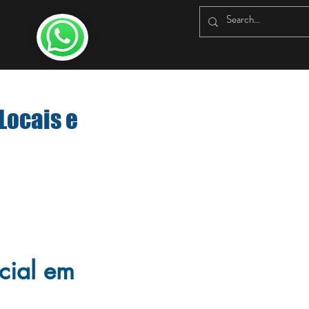
Locais e
cial em