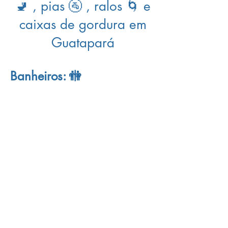
🚽 , pias 🚰 , ralos 🌀 e
caixas de gordura em
Guatapará
Banheiros: 🚻
Quem mora em
Guatapará
sabe que o
banheiro
precisa estar sempre funcionando
bem para garantir conforto e higiene.
Entre os problemas mais comuns estão o
entupimento de vaso sanitário
, causado por
excesso de papel, objetos indevidos ou
falhas na tubulação, e a obstrução de
ralos
do box
, geralmente provocada por fios de
cabelo e resíduos de sabonete. Também é
frequente a lentidão no escoamento da
água em lavatórios, sinal de acúmulo de
creme dental, cabelo ou gordura corporal