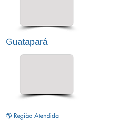
Guatapará
🌎 Região Atendida
Na movimentada rotina de
Guatapará
, evitar